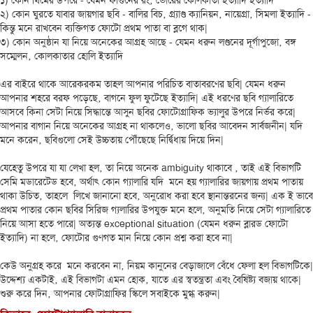
১) কোন থিমের উপরে - যেমন ফাগুনের রং‚ ভোরের কোলকাতা ইত্যাদি ইত্যাদি

২) কোন ঘুরতে যাবার জায়গার ছবি - বালির বিচ‚ গ্র্যাণ্ড ক্যানিয়ন‚ নায়েগ্রা‚ সিমলা ইত্যাদি - 
কিন্তু মনে রাখবেন ব্যক্তিগত ফোটো প্রথম পাতা বা ব্লগে থাক|

৩) কোন অনুষ্ঠান যা নিয়ে অনেকের আগ্রহ আছে - যেমন ধরুন লণ্ডনের দূর্গাপুজো‚ বঙ্গ 
সম্মেলন‚ কোলকাতার হোলি ইত্যাদি

এর বাইরে থাকে আরেকরকম তাহল আপনার পরিচিত বাতাবরণের ছবি| যেমন ধরুন 
আপনার শহরে বরফ পড়েছে‚ বাগনে ফুল ফুটেছে ইত্যাদি| এই ধরণের ছবি গ্যালারিতে 
আসবে কিনা সেটা নিয়ে সিদ্ধান্তে আসুন ছবির ফোটোগ্রাফিক ভ্যালুর উপরে নির্ভর করে| 
আপনার বাগান নিয়ে অনেকের আগ্রহ না থাকলেও‚ ভালো ছবির আবেদন সার্বজনীন| যদি 
মনে করেন‚ ছবিগুলো সেই উচ্চতায় পৌঁছেছে নির্দ্বিধায় দিয়ে দিন| 

যেহেতু উপরে যা যা লেখা হল‚ তা নিয়ে অনেক ambiguity থাকাবে ‚ তাই এই বিভাগটি 
সেমি মডারেটেড হবে‚ অর্থাৎ কোন গ্যালারি যদি  মনে হয় গ্যালারির জায়গায় প্রথম পাতায় 
থাকা উচিত‚ তাহলে  লিখে জানানো হবে‚ অনুরোধ করা হবে স্থানান্তরনের জন্য| এক ই ভাবে 
প্রথম পাতার কোন ছবির সিরিজ গ্যলারির উপযুক্ত মনে হলে‚ অনুমতি নিয়ে সেটা গ্যালারিতে 
নিয়ে আসা হতে পারে| অত্যন্ত exceptional situation (যেমন ধরুন ব্লারড ফোটো 
ইত্যাদি) না হলে‚ ফোটোর গুণগত মান নিয়ে কোন প্রশ্ন করা হবে না|

কেউ অনুগ্রহ করে  মনে করবেন না‚ নিয়ম কানুনের বেড়াজালে বেঁধে ফেলা হল বিভাগটিকে| 
উদ্দেশ্য একটাই‚ এই বিভাগটা এমন হোক‚ যাতে এর স্বতন্ত্রতা এবং বৈষিষ্ট্য বজায় থাকে| 